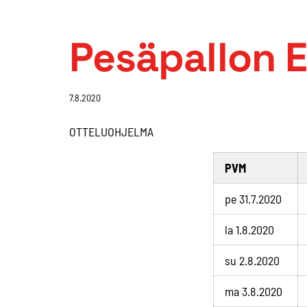
Pesäpallon E
7.8.2020
OTTELUOHJELMA
PVM
pe 31.7.2020
la 1.8.2020
su 2.8.2020
ma 3.8.2020