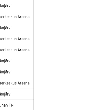
lkojärvi
serkeskus Areena
lkojärvi
serkeskus Areena
serkeskus Areena
lkojärvi
lkojärvi
serkeskus Areena
lkojärvi
unan TN