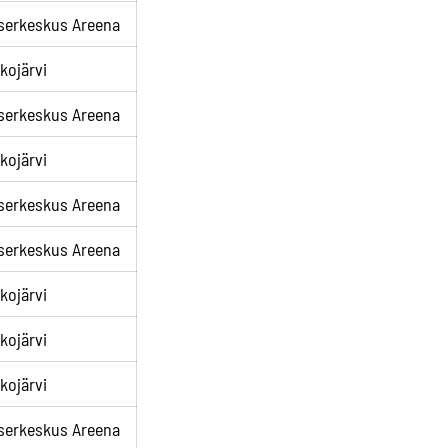
serkeskus Areena
lkojärvi
serkeskus Areena
lkojärvi
serkeskus Areena
serkeskus Areena
lkojärvi
lkojärvi
lkojärvi
serkeskus Areena