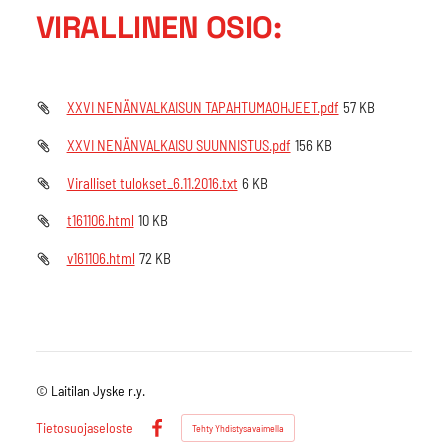
VIRALLINEN OSIO:
XXVI NENÄNVALKAISUN TAPAHTUMAOHJEET.pdf
57 KB
XXVI NENÄNVALKAISU SUUNNISTUS.pdf
156 KB
Viralliset tulokset_6.11.2016.txt
6 KB
t161106.html
10 KB
v161106.html
72 KB
©
Laitilan Jyske r.y.
Tietosuojaseloste
Tehty Yhdistysavaimella
Facebook