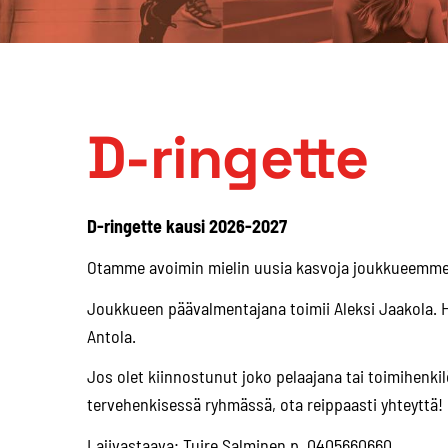
D-ringette
D-ringette kausi 2026-2027
Otamme avoimin mielin uusia kasvoja joukkueemme
Joukkueen päävalmentajana toimii Aleksi Jaakola. 
Antola.
Jos olet kiinnostunut joko pelaajana tai toimihenk
tervehenkisessä ryhmässä, ota reippaasti yhteyttä!
Lajivastaava: Tuire Salminen p. 0405660660