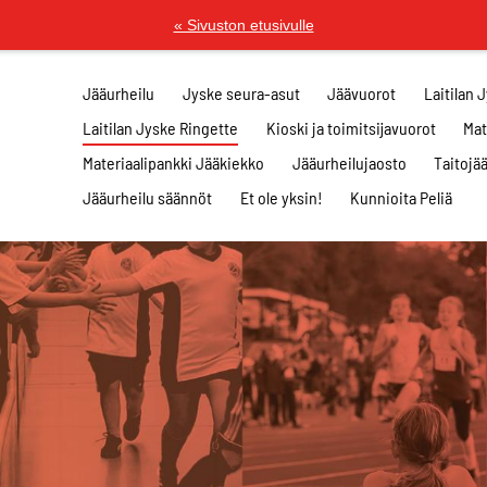
« Sivuston etusivulle
Jääurheilu
Jyske seura-asut
Jäävuorot
Laitilan 
Laitilan Jyske Ringette
Kioski ja toimitsijavuorot
Mat
Materiaalipankki Jääkiekko
Jääurheilujaosto
Taitojä
Jääurheilu säännöt
Et ole yksin!
Kunnioita Peliä