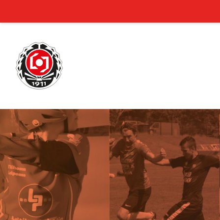
Siirry
sivun
sisältöön
Laitilan Jyske r.y.