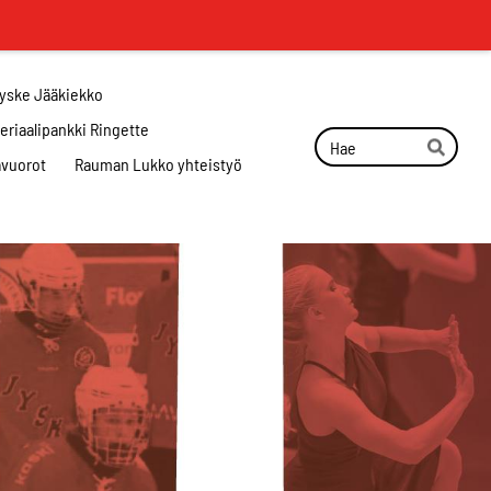
Jyske Jääkiekko
eriaalipankki Ringette
Haku
ävuorot
Rauman Lukko yhteistyö
Hae