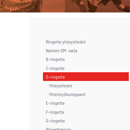
Ringette yhteystiedot
Naisten SM- sarja
B-ringette
C-ringette
D-ringette
Yhteystiedot
Yhteistyökumppanit
E-ringette
F-ringette
G-ringette
Ringettekoulu