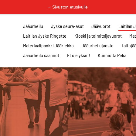
« Sivuston etusivulle
Jääurheilu
Jyske seura-asut
Jäävuorot
Laitilan 
Laitilan Jyske Ringette
Kioski ja toimitsijavuorot
Mat
Materiaalipankki Jääkiekko
Jääurheilujaosto
Taitojä
Jääurheilu säännöt
Et ole yksin!
Kunnioita Peliä