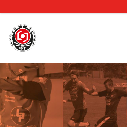
Siirry
sivun
sisältöön
Laitilan Jyske r.y.