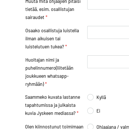
Muuta mitä ohjaajien pitäisi
tietää, esim. osallistujan
sairaudet
*
Osaako osallistuja luistella
ilman aikuisen tai
luistelutuen tukea?
*
Huoltajan nimi ja
puhelinnumero(liitetään
joukkueen whatsapp-
ryhmään)
*
Saammeko kuvata lastanne
Kyllä
tapahtumissa ja julkaista
Ei
kuvia Jyskeen mediassa?
*
Olen kiinnostunut toimimaan
Ohjaajana / val