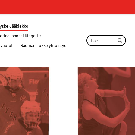
Jyske Jääkiekko
eriaalipankki Ringette
Haku
ävuorot
Rauman Lukko yhteistyö
Hae