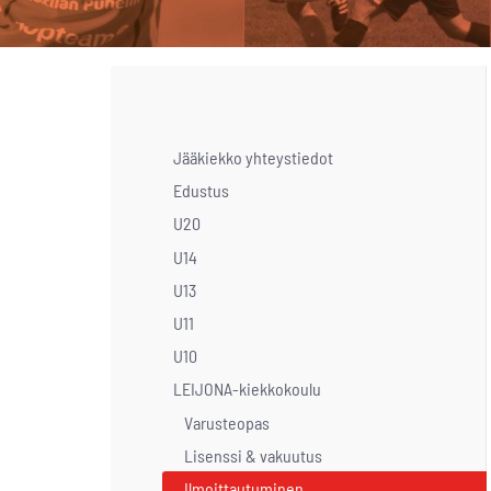
Jääkiekko yhteystiedot
Edustus
U20
U14
U13
U11
U10
LEIJONA-kiekkokoulu
Varusteopas
Lisenssi & vakuutus
Ilmoittautuminen