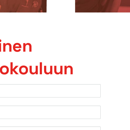
inen
kokouluun