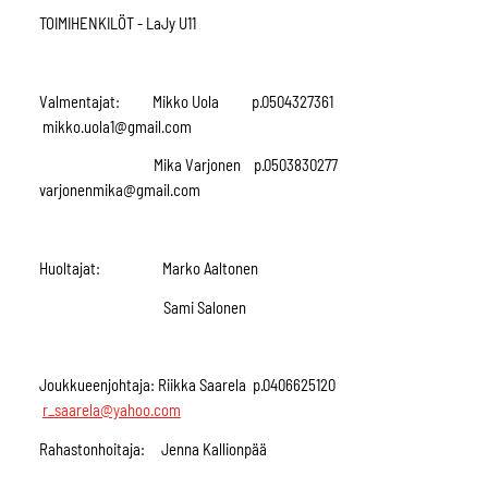
TOIMIHENKILÖT - LaJy U11
Valmentajat: Mikko Uola p.0504327361
mikko.uola1@gmail.com
Mika Varjonen p.0503830277
varjonenmika@gmail.com
Huoltajat: Marko Aaltonen
Sami Salonen
Joukkueenjohtaja: Riikka Saarela p.0406625120
r_saarela@yahoo.com
Rahastonhoitaja: Jenna Kallionpää