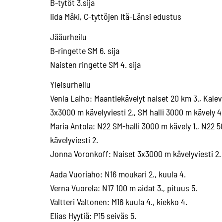
B-tytöt 3.sija
Iida Mäki, C-tyttöjen Itä-Länsi edustus
Jääurheilu
B-ringette SM 6. sija
Naisten ringette SM 4. sija
Yleisurheilu
Venla Laiho: Maantiekävelyt naiset 20 km 3., Kalev
3x3000 m kävelyviesti 2., SM halli 3000 m kävely 4
Maria Antola: N22 SM-halli 3000 m kävely 1., N22 
kävelyviesti 2.
Jonna Voronkoff: Naiset 3x3000 m kävelyviesti 2.
Aada Vuoriaho: N16 moukari 2., kuula 4.
Verna Vuorela: N17 100 m aidat 3., pituus 5.
Valtteri Valtonen: M16 kuula 4., kiekko 4.
Elias Hyytiä: P15 seiväs 5.