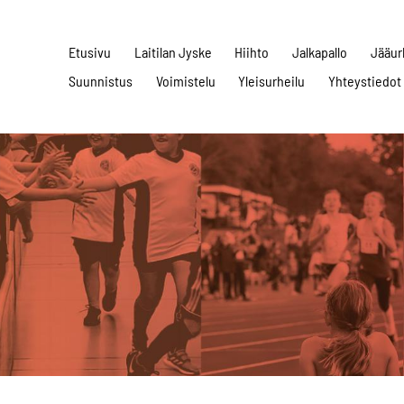
Etusivu
Laitilan Jyske
Hiihto
Jalkapallo
Jääur
Suunnistus
Voimistelu
Yleisurheilu
Yhteystiedot