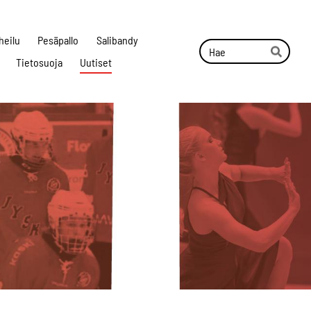
heilu
Pesäpallo
Salibandy
Haku
Tietosuoja
Uutiset
Hae