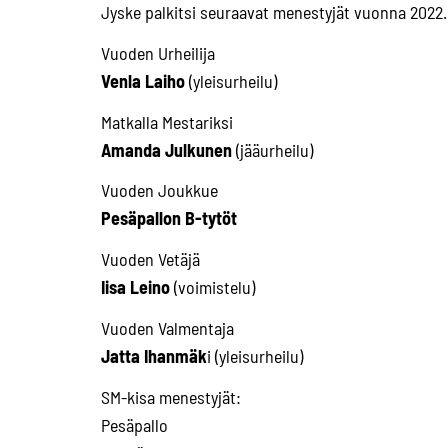
Jyske palkitsi seuraavat menestyjät vuonna 2022. 
Vuoden Urheilija
Venla Laiho
(yleisurheilu)
Matkalla Mestariksi
Amanda Julkunen
(jääurheilu)
Vuoden Joukkue
Pesäpallon B-tytöt
Vuoden Vetäjä
Iisa Leino
(voimistelu)
Vuoden Valmentaja
Jatta Ihanmäk
i (yleisurheilu)
SM-kisa menestyjät:
Pesäpallo