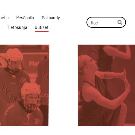
heilu
Pesäpallo
Salibandy
Haku
Tietosuoja
Uutiset
Hae