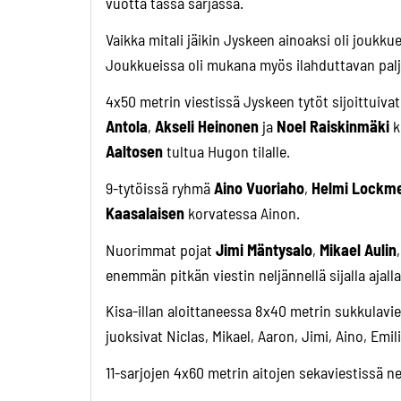
vuotta tässä sarjassa.
Vaikka mitali jäikin Jyskeen ainoaksi oli joukk
Joukkueissa oli mukana myös ilahduttavan paljo
4x50 metrin viestissä Jyskeen tytöt sijoittuiva
Antola
,
Akseli Heinonen
ja
Noel Raiskinmäki
k
Aaltosen
tultua Hugon tilalle.
9-tytöissä ryhmä
Aino Vuoriaho
,
Helmi Lockm
Kaasalaisen
korvatessa Ainon.
Nuorimmat pojat
Jimi Mäntysalo
,
Mikael Aulin
enemmän pitkän viestin neljännellä sijalla ajal
Kisa-illan aloittaneessa 8x40 metrin sukkulavi
juoksivat Niclas, Mikael, Aaron, Jimi, Aino, Emili
11-sarjojen 4x60 metrin aitojen sekaviestissä ne