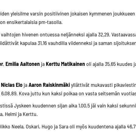
ueiden yleisilme varsin positiivinen jokaisen kymmenen joukkueen
n ensikertalaisia pm-tasolla.
t vaihtojen hivenen ontuessa neljänneksi ajalla 32,29. Vastaavass
iidättivät kapulaa 31,16 vauhdilla viidenneksi ja saman sijoitukse
er
,
Emilia Aaltonen
ja
Kerttu Matikainen
oli ajalla 35,65 kuudes 
,
Niclas Elo
ja
Aaron Raiskinmäki
yllättivät mukavasti pikaviestin
la 6,08,89. Kova juttu kun kaksi poikaa on vasta seitsemän vuotia
estissä Jyskeen kuudennen sijan aika 1.00,5 jäi vain kaksi sek
a, Helmi ja Kerttu.
likko Neela, Oskari, Hugo ja Sara oli myös kuudentena ajalla 46,7