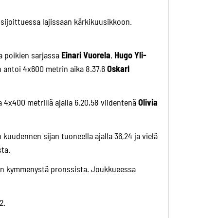
 sijoittuessa lajissaan kärkikuusikkoon.
a poikien sarjassa
Einari Vuorela
,
Hugo Yli-
n antoi 4x600 metrin aika 8.37,6
Oskari
ja 4x400 metrillä ajalla 6.20,58 viidentenä
Olivia
 kuudennen sijan tuoneella ajalla 36,24 ja vielä
sta.
unnin kymmenystä pronssista. Joukkueessa
2.