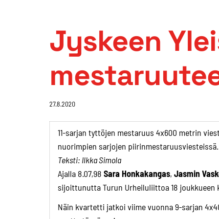
Jyskeen Ylei
mestaruuteen
27.8.2020
11-sarjan tyttöjen mestaruus 4x600 metrin viest
nuorimpien sarjojen piirinmestaruusviesteissä.
Teksti: Ilkka Simola
Ajalla 8.07,98
Sara Honkakangas
,
Jasmin Vask
sijoittunutta Turun Urheiluliittoa 18 joukkueen 
Näin kvartetti jatkoi viime vuonna 9-sarjan 4x