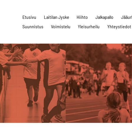
Etusivu
Laitilan Jyske
Hiihto
Jalkapallo
Jääur
Suunnistus
Voimistelu
Yleisurheilu
Yhteystiedot