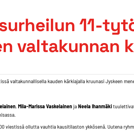
surheilun 11-tyt
 valtakunnan kä
issä valtakunnallisella kauden kärkiajalla kruunasi Jyskeen mene
elainen
,
Mila-Marissa Vaskelainen
ja
Neela Ihanmäki
tuulettiva
kisassa.
400 viestissä ollutta vauhtia kausitilaston ykkösenä. Uutena ryh