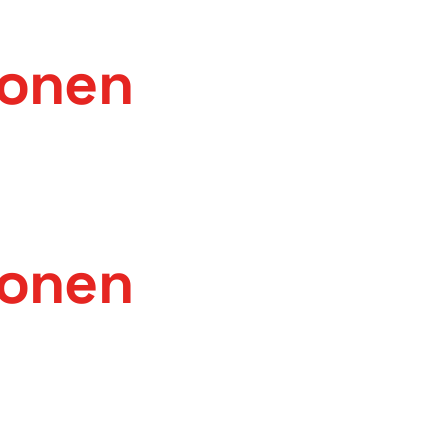
tonen
tonen