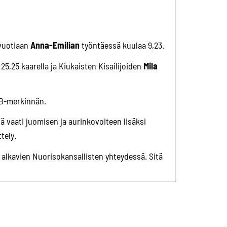
-vuotiaan
Anna-Emilian
työntäessä kuulaa 9,23.
25,25 kaarella ja Kiukaisten Kisailijoiden
Mila
PB-merkinnän.
 vaati juomisen ja aurinkovoiteen lisäksi
tely.
2 alkavien Nuorisokansallisten yhteydessä. Sitä