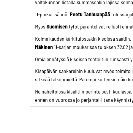
valtakunnan listalla kummassakin lajissa kolma
11-poikia isännöi
Peetu Tanhuanpää
tulossarja
Myös
Suomisen
tytöt parantelivat reilusti enn
Kolme kauden kärkitulostakin kisoissa saatiin
Mäkinen
11-sarjan moukarissa tuloksen 32,02 
Omia ennätyksiä kisoissa tehtailtiin runsaasti 
Kisapäivän sankareihin kuuluvat myös toimitsij
sitkeää talkoomieltä. Parempi kuitenkin näin 
Heinäheitoissa kisailtiin perinteisesti kuulass
ennen on vuorossa jo perjantai-iltana käynnistyv