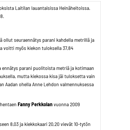
ksista Laitilan lauantaisissa Heinäheitoissa.
18.
ä ollut seuraennätys parani kahdella metrillä ja
da voitti myös kiekon tuloksella 37,84
 ennätys parani puolitoista metriä ja kotimaan
auksella, mutta kiekossa kisa jäi tuloksetta vain
kunhan Aadan ohella Anne Lehdon valmennuksessa
kohentaen
Fanny Perkkolan
vuonna 2009
seen 8,03 ja kiekkokaari 20,20 vievät 10-tytön