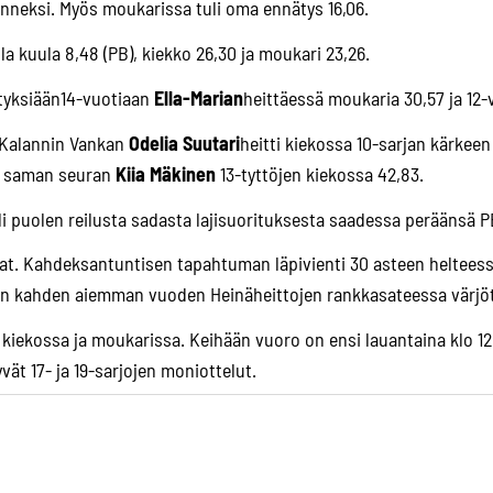
nneksi. Myös moukarissa tuli oma ennätys 16,06.
lla kuula 8,48 (PB), kiekko 26,30 ja moukari 23,26.
ätyksiään14-vuotiaan
Ella-Marian
heittäessä moukaria 30,57 ja 12
. Kalannin Vankan
Odelia Suutari
heitti kiekossa 10-sarjan kärkeen 
ja saman seuran
Kiia Mäkinen
13-tyttöjen kiekossa 42,83.
yli puolen reilusta sadasta lajisuorituksesta saadessa peräänsä 
at. Kahdeksantuntisen tapahtuman läpivienti 30 asteen helteessä
kun kahden aiemman vuoden Heinäheittojen rankkasateessa värjöt
a, kiekossa ja moukarissa. Keihään vuoro on ensi lauantaina klo 1
ät 17- ja 19-sarjojen moniottelut.