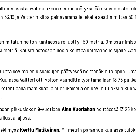
Valtonen vastasivat moukarin seuraennätyksillään kovimmista tulo
 53,19 ja Valtterin kiloa painavammalle lekalle saatiin mittaa 50,
en mitatun heiton kantaessa reilusti yli 50 metriä. Omissa nimiss
si metriä. Kausitilastossa tulos oikeuttaa kolmannelle sijalle. Aa
muutta kovimpien kiskaisujen päätyessä heittohäkin tolppiin. Oma
a. Kuulassa Valtteri otti voiton vauhditta työntämällään 13,75 pukk
. Potentiaalia raamikkaalla nuorukaisella on koviin tuloksiin 
.
Aadan pikkusiskon 9-vuotiaan
Aino Vuoriahon
heittäessä 13,25 
llussa lajissa.
 teki myös
Kerttu Matikainen
. Yli metrin parannus kuulassa tulok