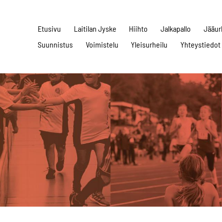
Etusivu
Laitilan Jyske
Hiihto
Jalkapallo
Jääur
Suunnistus
Voimistelu
Yleisurheilu
Yhteystiedot