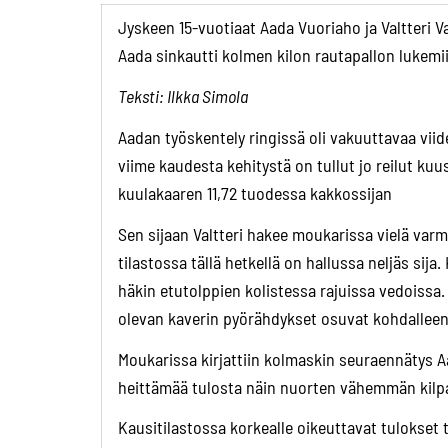
Jyskeen 15-vuotiaat Aada Vuoriaho ja Valtteri 
Aada sinkautti kolmen kilon rautapallon lukemiin
Teksti: Ilkka Simola
Aadan työskentely ringissä oli vakuuttavaa viid
viime kaudesta kehitystä on tullut jo reilut kuu
kuulakaaren 11,72 tuodessa kakkossijan
Sen sijaan Valtteri hakee moukarissa vielä var
tilastossa tällä hetkellä on hallussa neljäs sij
häkin etutolppien kolistessa rajuissa vedoissa
olevan kaverin pyörähdykset osuvat kohdalleen
Moukarissa kirjattiin kolmaskin seuraennätys 
heittämää tulosta näin nuorten vähemmän kilpai
Kausitilastossa korkealle oikeuttavat tulokset