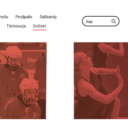
heilu
Pesäpallo
Salibandy
Haku
Tietosuoja
Uutiset
Hae