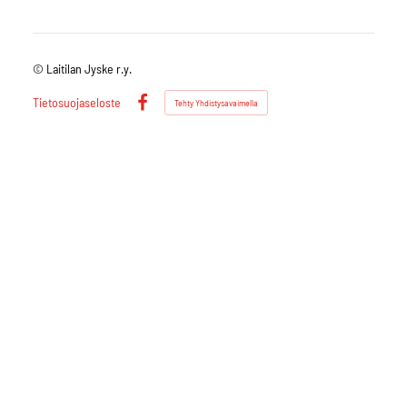
©
Laitilan Jyske r.y.
Tietosuojaseloste
Tehty Yhdistysavaimella
Facebook