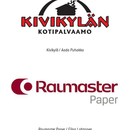
Kivikylä / Aada Puhakka
Raumaster Paper / Elina Lahtonen